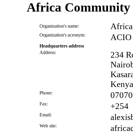
Africa Community 
Afric
Organization's name:
Organization's acronym:
ACIO
Headquarters address
Address:
234 R
Nairo
Kasar
Keny
Phone:
07070
Fax:
+254
Email:
alexi
Web site:
afric