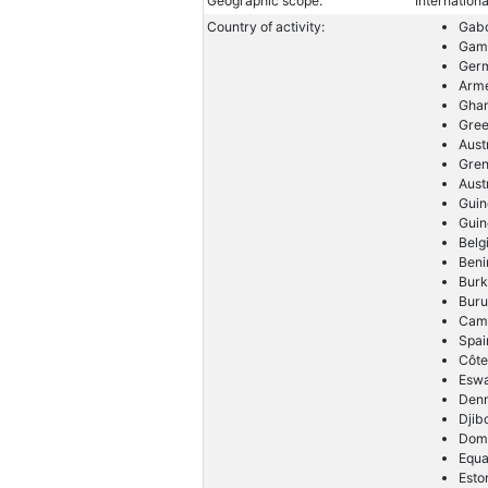
Geographic scope:
Internationa
Country of activity:
Gab
Gam
Ger
Arm
Gha
Gre
Aust
Gre
Aust
Guin
Guin
Belg
Beni
Burk
Buru
Cam
Spai
Côte
Eswa
Den
Djib
Dom
Equa
Esto