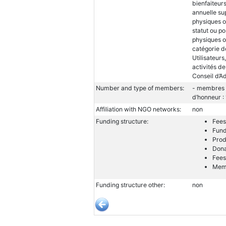
bienfaiteur
annuelle su
physiques o
statut ou p
physiques o
catégorie d
Utilisateur
activités de
Conseil d’A
Number and type of members:
- membres a
d’honneur 
Affiliation with NGO networks:
non
Funding structure:
Fees
Fund
Prod
Dona
Fees
Memb
Funding structure other:
non