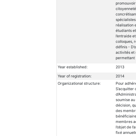
promouvoir 
citoyenneté
concrétisan
spécialistes
réalisation 
étudiants et
l’entraide e
colloques, 
définis - D
activités et
permettant 
Year established:
2013
Year of registration:
2014
Organizational structure:
Pour adhérer
S’acquitter 
d’Administr
soumise au 
décision, q
des membre
bénéficiair
membres adh
l’objet de l
fixé annuel