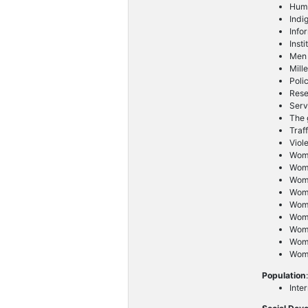
Huma
Ind
Info
Inst
Men
Mill
Poli
Res
Serv
The g
Traf
Viol
Wom
Wome
Wome
Wom
Wom
Wome
Wom
Wom
Wome
Population
Inte