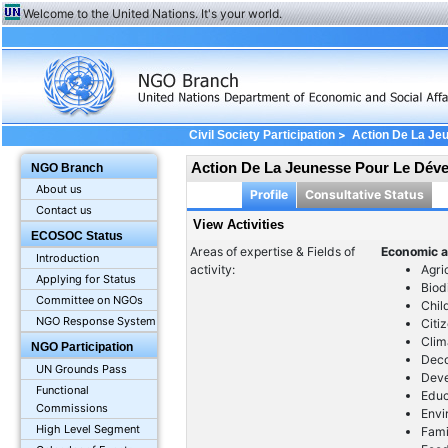
Welcome to the United Nations. It's your world.
>
Civil Society Participation
Action De La Je
Action De La Jeunesse Pour Le Dév
NGO Branch
About us
Profile
Consultative Status
Contact us
View Activities
ECOSOC Status
Areas of expertise & Fields of
Economic a
Introduction
activity:
Agri
Applying for Status
Biod
Committee on NGOs
Chil
NGO Response System
Citi
Clim
NGO Participation
Deco
UN Grounds Pass
Dev
Functional
Educ
Commissions
Envi
High Level Segment
Fami