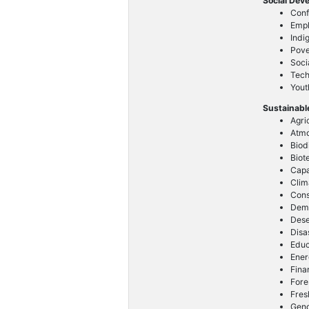
Social Dev
Conf
Emp
Indi
Pove
Soci
Tech
Yout
Sustainabl
Agri
Atm
Biod
Biot
Capa
Clim
Cons
Dem
Dese
Disa
Educ
Ener
Fina
Fore
Fres
Gend