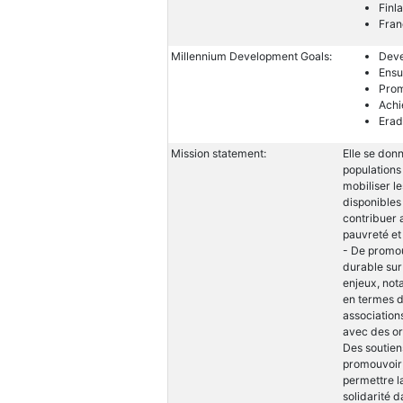
Finl
Fran
Millennium Development Goals:
Deve
Ensu
Prom
Achi
Erad
Mission statement:
Elle se don
populations
mobiliser l
disponibles
contribuer 
pauvreté e
- De promou
durable sur
enjeux, not
en termes d
association
avec des or
Des soutien
promouvoir 
permettre l
solidarité d