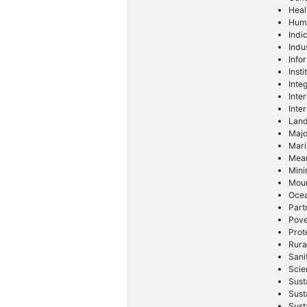
Heal
Huma
Indi
Indu
Info
Inst
Inte
Inte
Inte
Lan
Majo
Mari
Mean
Mini
Moun
Ocea
Part
Pove
Prot
Rura
Sani
Scie
Sust
Sust
Sust