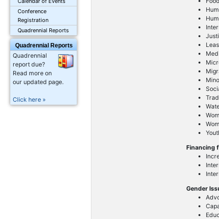
Foo
Calendar of Events
Huma
Conference
Huma
Registration
Inte
Quadrennial Reports
Just
Leas
Quadrennial Reports
Med
Quadrennial
Micr
report due?
Migr
Read more on
Mino
our updated page.
Soci
Trad
Click here »
Wat
Wom
Wome
Yout
Financing 
Incr
Inte
Inte
Gender Is
Advo
Capa
Educ